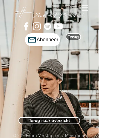
Terug
Abonneer
Terug naar overzicht
© 202 Bram Verstappen / Meermens