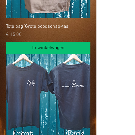
Tote bag 'Grote boodschap-tas'
Prijs
€ 15,00
In winkelwagen