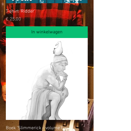
T-shirt 'Ridder'
Prijs
€ 25,00
In winkelwagen
Boek 'Slimmerick - volume I -